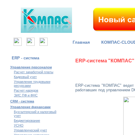
Главная
КОМПАС-CLOU
ERP - система
ERP-система "КОМПАС"
Управление персоналом
Расчет заработной платы
Кадровый учет
Управление трудовыми
ERP-система "КОМПАС" веде
ресурсами
работавших под управлением D
Расчет нарядов
ЭИС ПФ и ФНС
CRM - система
Управление финансами
Бухгалтерский и налоговый
учет
Бюджетирование
УСНО
Управленческий учет