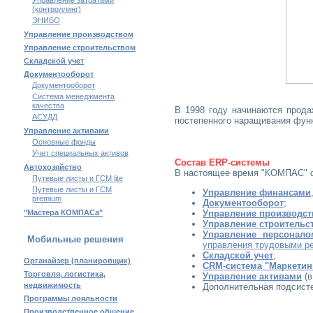
Управление затратами
(контроллинг)
ЭНИБО
Управление производством
Управление строительством
Складской учет
Документооборот
Документооборот
Система менеджмента
качества
В 1998 году начинаются прода
АСУДД
постепенного наращивания фун
Управление активами
Основные фонды
Учет специальных активов
Состав ERP-системы
Автохозяйство
В настоящее время "КОМПАС" со
Путевые листы и ГСМ lite
Путевые листы и ГСМ
Управление финансами
premium
Документооборот
;
"Мастера КОМПАСа"
Управление производс
Управление строительс
Управление персонало
Мобильные решения
управления трудовыми р
Складской учет
;
Органайзер (планировщик)
CRM-система "Маркетин
Торговля, логистика,
Управление активами
(в
недвижимость
Дополнительная подсист
Программы лояльности
Производственное общение