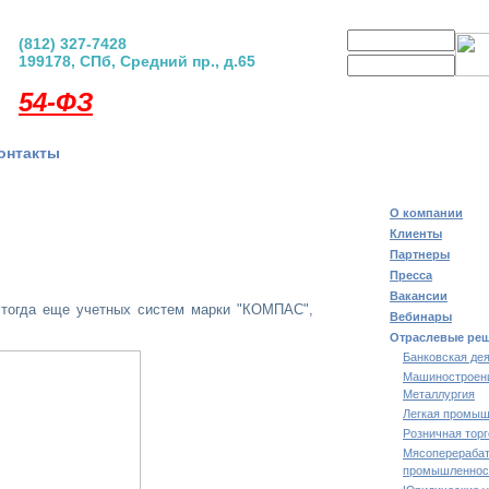
Логин
(812) 327-7428
199178, СПб, Средний пр., д.65
Пароль
регистрация
|
забыли пар
54-ФЗ
онтакты
О компании
Клиенты
Партнеры
Пресса
Вакансии
 тогда еще учетных систем марки "КОМПАС",
Вебинары
Отраслевые ре
Банковская де
Машиностроен
Металлургия
Легкая промыш
Розничная тор
Мясоперераба
промышленнос