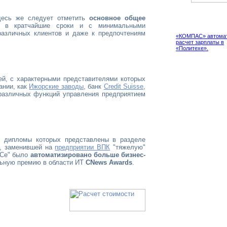
десь же следует отметить
основное общее
Проект
й в кратчайшие сроки и с минимальными
различных клиентов и даже к предпочтениям
«КОМПАС» автомат
расчет зарплаты в
«Политехе».
й, с характерными представителями которых
ании, как
Ижорские заводы
, банк
Credit Suisse
,
 различных функций управления предприятием
, дипломы которых представлены в разделе
, заменившей на
предприятии ВПК
"тяжелую"
Се" было
автоматизировано больше бизнес-
льную премию в области ИТ
CNews Awards
.