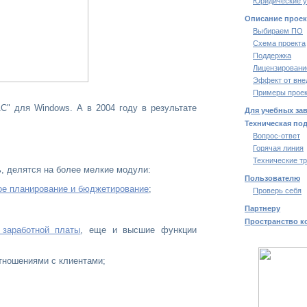
Юридические у
Описание проек
Выбираем ПО
Схема проекта
Поддержка
Лицензировани
Эффект от вне
Примеры проек
" для Windows. А в 2004 году в результате
Для учебных за
Техническая по
Вопрос-ответ
Горячая линия
Технические т
, делятся на более мелкие модули:
Пользователю
е планирование и бюджетирование
;
Проверь себя
Партнеру
Пространство к
 заработной платы
, еще и высшие функции
тношениями с клиентами;