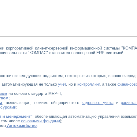
жи корпоративной клиент-серверной информационной системы "КОМПАС
кциональности "КОМПАС" становится полноценной ERP-системой.
стоит из следующих подсистем, некоторые из которых, в свою очередь
, автоматизирующая не только
учет
, но и
контроллинг
, а также
финансово
твом
на основе стандарта MRP-II;
твом
;
м
, включающая, помимо общепринятого
кадрового учета
и
расчета
есурсами
;
г и менеджмент"
, обеспечивающая автоматизацию управления взаимоо
 том числе
основными фондами
);
ема
Автохозяйство
.