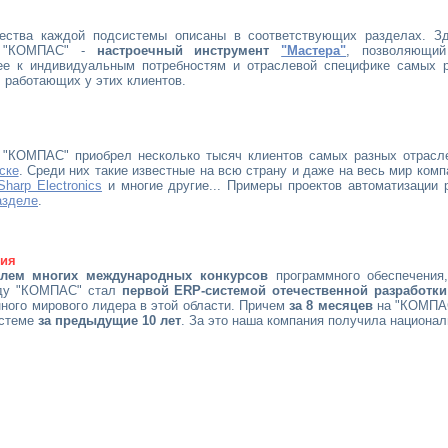
ества каждой подсистемы описаны в соответствующих разделах. З
 "КОМПАС" -
настроечный инструмент
"Мастера"
, позволяющи
 ее к индивидуальным потребностям и отраслевой специфике самых 
 работающих у этих клиентов.
 "КОМПАС" приобрел несколько тысяч клиентов самых разных отрасле
ске
. Среди них такие известные на всю страну и даже на весь мир комп
Sharp Electronics
и многие другие... Примеры проектов автоматизации
азделе
.
ния
елем многих международных конкурсов
программного обеспечения
оду "КОМПАС" стал
первой ERP-системой отечественной разработки
ного мирового лидера в этой области. Причем
за 8 месяцев
на "КОМПА
истеме
за предыдущие 10 лет
. За это наша компания получила национа