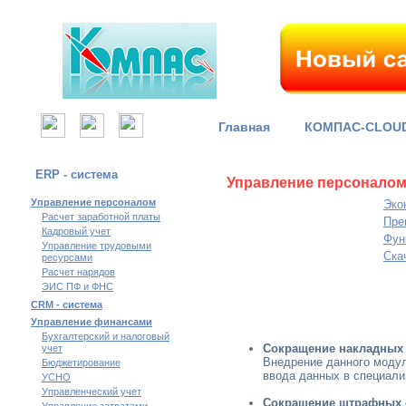
Главная
КОМПАС-CLOU
ERP - система
Управление персоналом
Управление персоналом
Эко
Расчет заработной платы
Пре
Кадровый учет
Фун
Управление трудовыми
Ска
ресурсами
Расчет нарядов
ЭИС ПФ и ФНС
CRM - система
Управление финансами
Бухгалтерский и налоговый
Сокращение накладных 
учет
Внедрение данного модул
Бюджетирование
ввода данных в специал
УСНО
Управленческий учет
Сокращение штрафных 