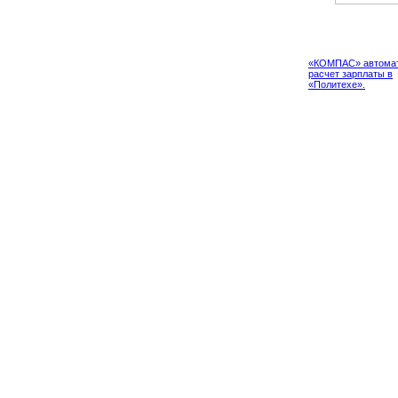
Проект
«КОМПАС» автомат
расчет зарплаты в
«Политехе».