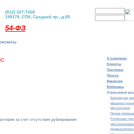
Логин
(812) 327-7428
199178, СПб, Средний пр., д.65
Пароль
регистрация
|
забыли пар
54-ФЗ
онтакты
О компании
НС
Клиенты
Партнеры
Пресса
Вакансии
Вебинары
Отраслевые ре
Банковская де
Машиностроен
Металлургия
Легкая промыш
Розничная тор
алтерии за счет отсутствия дублирования
Мясоперераба
промышленнос