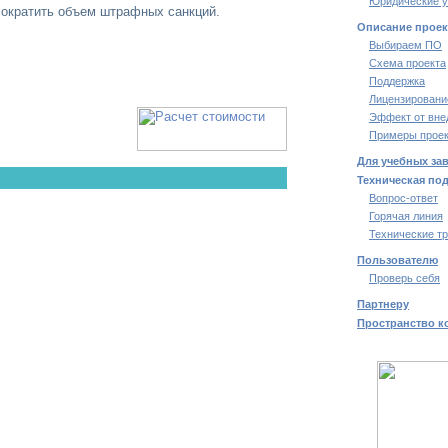
Юридические у
сократить объем штрафных санкций.
Описание проек
Выбираем ПО
Схема проекта
Поддержка
Лицензировани
Эффект от вне
Примеры проек
Для учебных за
Техническая по
Вопрос-ответ
Горячая линия
Технические т
Пользователю
Проверь себя
Партнеру
Пространство к