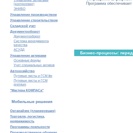
Управление затратами
Программа обеспечивает 
(контроллинг)
ЭНИБО
Управление производством
Управление строительством
Складской учет
Документооборот
Документооборот
Система менеджмента
качества
АСУДД
Бизнес-процессы: перед
Управление активами
Основные фонды
Учет специальных активов
Автохозяйство
Путевые листы и ГСМ lite
Путевые листы и ГСМ
premium
"Мастера КОМПАСа"
Мобильные решения
Органайзер (планировщик)
Торговля, логистика,
недвижимость
Программы лояльности
Производственное общение