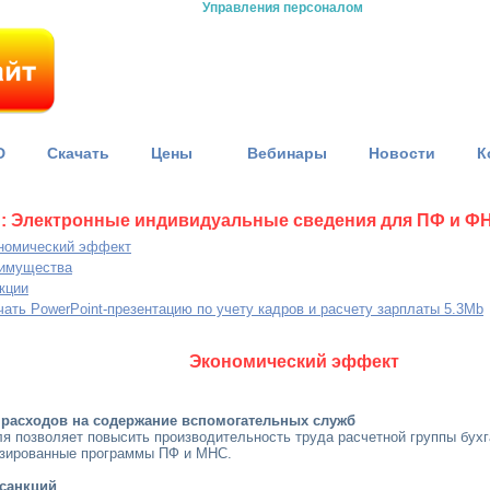
Управления персоналом
D
Скачать
Цены
Вебинары
Новости
К
: Электронные индивидуальные сведения для ПФ и Ф
номический эффект
имущества
кции
чать PowerPoint-презентацию по учету кадров и расчету зарплаты 5.3Mb
Экономический эффект
расходов на содержание вспомогательных служб
я позволяет повысить производительность труда расчетной группы бухг
изированные программы ПФ и МНС.
санкций