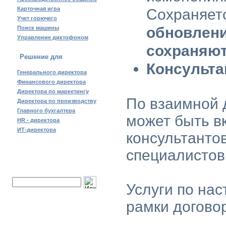
Карточная игра
Сохраняет
Учет горючего
обновлени
Поиск машины
Управление диктофоном
сохраняю
Решение для
Консульта
Генерального директора
Финансового директора
Директора по маркетингу
По взаимной 
Директора по производству
Главного бухгалтера
может быть в
HR - директора
ИТ-директора
консультантов
специалистов
Поиск по сайту:
Услуги по на
рамки догово