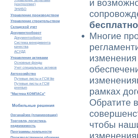
и возможно
Управление затратами
(контроллинг)
ЭНИБО
сопровожд
Управление производством
Управление строительством
бесплатно
Складской учет
Документооборот
Многие пр
Документооборот
Система менеджмента
регламент
качества
АСУДД
изменения 
Управление активами
Основные фонды
обеспечен
Учет специальных активов
Автохозяйство
изменения
Путевые листы и ГСМ lite
Путевые листы и ГСМ
premium
рамках до
"Мастера КОМПАСа"
Обратите 
Мобильные решения
совершенст
Органайзер (планировщик)
Торговля, логистика,
чтобы наш
недвижимость
Программы лояльности
изменения
Производственное общение