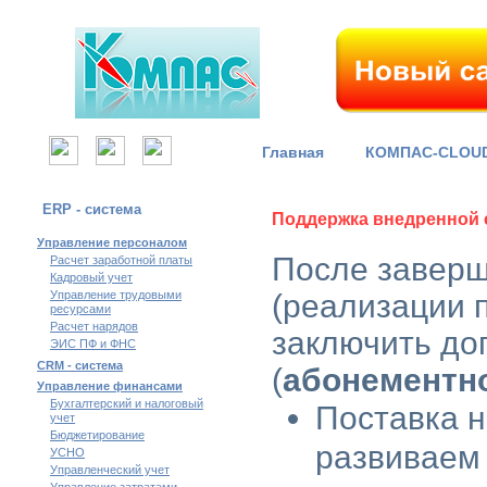
Главная
КОМПАС-CLOU
ERP - система
Поддержка внедренной 
Управление персоналом
После заверш
Расчет заработной платы
Кадровый учет
Управление трудовыми
(реализации 
ресурсами
Расчет нарядов
заключить до
ЭИС ПФ и ФНС
CRM - система
(
абонементн
Управление финансами
Бухгалтерский и налоговый
Поставка н
учет
Бюджетирование
развиваем
УСНО
Управленческий учет