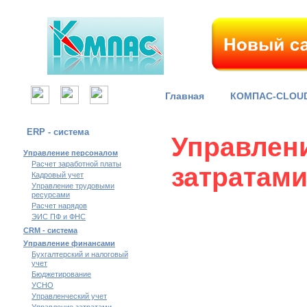
Главная
КОМПАС-CLOU
ERP - система
Управл
Управление персоналом
Расчет заработной платы
затратам
Кадровый учет
Управление трудовыми
ресурсами
Расчет нарядов
ЭИС ПФ и ФНС
CRM - система
Управление финансами
Бухгалтерский и налоговый
учет
Бюджетирование
УСНО
Управленческий учет