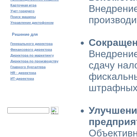
Внедрение
Карточная игра
Учет горючего
производи
Поиск машины
Управление диктофоном
Решение для
Сокращен
Генерального директора
Финансового директора
Внедрение
Директора по маркетингу
Директора по производству
сдачу нал
Главного бухгалтера
HR - директора
фискальны
ИТ-директора
штрафных 
Поиск по сайту:
Улучшени
предприя
Объективн