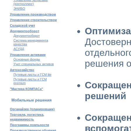
Управление затратами
(контроллинг)
ЭНИБО
Управление производством
Управление строительством
Складской учет
Оптимиза
Документооборот
Документооборот
Достоверн
Система менеджмента
качества
АСУДД
отдельног
Управление активами
Основные фонды
решения о
Учет специальных активов
Автохозяйство
Путевые листы и ГСМ lite
Путевые листы и ГСМ
Сокращен
premium
"Мастера КОМПАСа"
решений
Мобильные решения
Органайзер (планировщик)
Сокращен
Торговля, логистика,
недвижимость
Программы лояльности
вспомога
Производственное общение