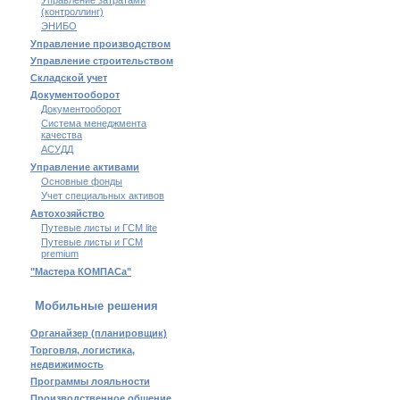
Управление затратами
(контроллинг)
ЭНИБО
Управление производством
Управление строительством
Складской учет
Документооборот
Документооборот
Система менеджмента
качества
АСУДД
Управление активами
Основные фонды
Учет специальных активов
Автохозяйство
Путевые листы и ГСМ lite
Путевые листы и ГСМ
premium
"Мастера КОМПАСа"
Мобильные решения
Органайзер (планировщик)
Торговля, логистика,
недвижимость
Программы лояльности
Производственное общение