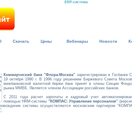
ERP-система
D
Скачать
Цены
Вебинары
Новости
К
Коммерческий банк "Флора-Москва"
зарегистрирован в Госбанке 
19 октября 1990 г. В 1996 году решением Биржевого Совета Москов
межбанковской валютной биржи банк принят в члены Секции Фондо
рынка ММВБ. Является членом Ассоциации российских банков.
C 2011 года расчет зарплаты и кадровый учет автоматизирова
помощью HRM-системы
"КОМПАС: Управление персоналом"
(верси
провождение системы осуществляются московским партнером "КОМПА
"
.