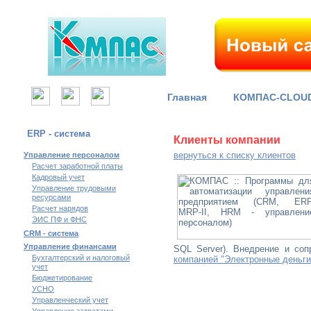
Главная
КОМПАС-CLOU
ERP - система
Клиенты компании
вернуться к списку клиентов
Управление персоналом
Расчет заработной платы
Кадровый учет
Управление трудовыми
ресурсами
Расчет нарядов
ЭИС ПФ и ФНС
CRM - система
Управление финансами
SQL Server). Внедрение и со
Бухгалтерский и налоговый
компанией "Электронные деньги
учет
Бюджетирование
УСНО
Управленческий учет