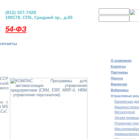
Логин
(812) 327-7428
199178, СПб, Средний пр., д.65
Пароль
регистрация
|
забыли пар
54-ФЗ
онтакты
О компании
Клиенты
Партнеры
СССР
Пресса
ской
Вакансии
вого
Вебинары
Отраслевые ре
ны с
Банковская де
я MS
Машиностроен
Са",
Металлургия
Легкая промыш
Розничная тор
Мясоперераба
промышленнос