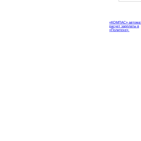
Проект
«КОМПАС» автомат
расчет зарплаты в
«Политехе».