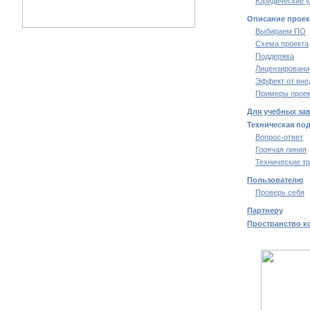
Юридические у
Описание проек
Выбираем ПО
Схема проекта
Поддержка
Лицензировани
Эффект от вне
Примеры проек
Для учебных за
Техническая по
Вопрос-ответ
Горячая линия
Технические т
Пользователю
Проверь себя
Партнеру
Пространство к