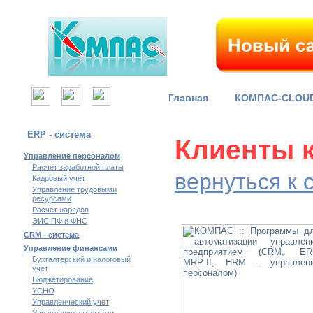
Главная
КОМПАС-CLOU
ERP - система
Клиенты 
Управление персоналом
Расчет заработной платы
вернуться к 
Кадровый учет
Управление трудовыми
ресурсами
Расчет нарядов
ЭИС ПФ и ФНС
CRM - система
Управление финансами
Бухгалтерский и налоговый
учет
Бюджетирование
УСНО
Управленческий учет