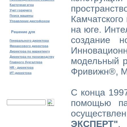
Карточная игра
пространств
Учет горючего
Поиск машины
Камчатского 
Управление диктофоном
на юге. Инт
Решение для
создание н
Генерального директора
Финансового директора
Инновацион
Директора по маркетингу
Директора по производству
модельный р
Главного бухгалтера
HR - директора
Фривижн®, М
ИТ-директора
С конца 199
Поиск по сайту:
помощью п
осуществл
ЭКСПЕРТ"
.