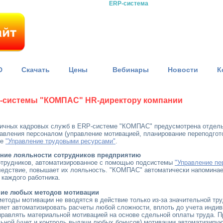
ERP-система
D
Скачать
Цены
Вебинары
Новости
К
P-системы "КОМПАС" HR-директору компании
личных кадровых служб в ERP-системе "КОМПАС" предусмотрена отдел
вления персоналом (управление мотивацией, планирование переподготов
ле
"Управление трудовыми ресурсами"
.
ние лояльности сотрудников предприятию
отрудников, автоматизированное с помощью подсистемы
"Управление пе
следствие, повышает их лояльность. "КОМПАС" автоматически напомина
 каждого работника.
ние любых методов мотивации
тоды мотивации не вводятся в действие только из-за значительной тр
ляет автоматизировать расчеты любой сложности, вплоть до учета инди
равлять материальной мотивацией на основе сдельной оплаты труда. П
льной (учет и контроль выдачи любых бонусов) мотивации автоматизиру