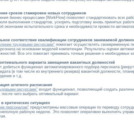
ение сроков стажировки новых сотрудников
ния бизнес-процессами (WorkFlow) позволяет стандартизовать всю работ
роля выполнения стандартов, ускорить подготовку вновь принятых работ
об окончании испытательного срока и необходимости провести автомати
.
льное соответствие квалификации сотрудников занимаемой должно
вление трудовыми ресурсами"
помогает осуществлять своевременную пе
рсонала на основании моделей компетенции. Результаты оценки автома
жностей. Все это помогает принимать точные решения о необходимых к
 оптимального варианта замещения вакантных должностей
т добиться функционал автоматизированного подбора персонала (рекру
идата (в том числе из внутреннего резерва) вакантной должности, план
дение и т.д.
зация штатного расписания
рудовыми ресурсами"
входит функционал, позволяющий создать различны
, после чего выбрать оптимальный вариант.
 в критических ситуациях
ние персоналом"
предусмотрены массовые операции по переводу сотрудн
 неполную рабочую неделю. Это позволяет оперативно выполнять управ
тия.