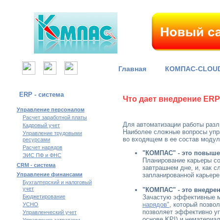
Главная
КОМПАС-CLOU
ERP - система
Что дает внедрение ER
Управление персоналом
Расчет заработной платы
Для автоматизации работы раз
Кадровый учет
Наиболее сложные вопросы упра
Управление трудовыми
во входящем в ее состав моду
ресурсами
Расчет нарядов
"КОМПАС" - это повыше
ЭИС ПФ и ФНС
Планирование карьеры с
CRM - система
завтрашнем дне, и, как 
Управление финансами
запланированной карьере
Бухгалтерский и налоговый
учет
"КОМПАС" - это внедре
Бюджетирование
Зачастую эффективные ме
нарядов"
, который позво
УСНО
позволяет эффективно уп
Управленческий учет
основе KPI) и нематериа