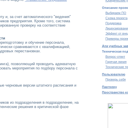
Юридические у
Описание проек
Выбираем ПО
у и, за счет автоматического "ведения"
Схема проекта
ников предприятия. Кроме того, система
Поддержка
зированную проверку на соответствие
Лицензировани
Эффект от вне
сти
Примеры проек
реподготовку и обучение персонала,
Для учебных за
тически сравниваются с квалификацией,
адровых перестановках.
Техническая по
Вопрос-ответ
Горячая линия
тинга), позволяющий проводить адекватную
Технические т
ировать мероприятия по подбору персонала с
Пользователю
Проверь себя
е черновые версии штатного расписания и
Партнеру
Пространство к
иков из подразделения в подразделение, на
ленческие решения в критической фазе