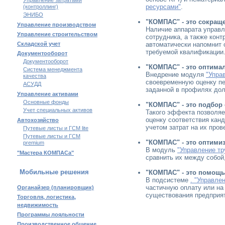
Управление затратами
ресурсами"
.
(контроллинг)
ЭНИБО
"КОМПАС" - это сокращ
Управление производством
Наличие аппарата управле
Управление строительством
сотрудника, а также конт
Складской учет
автоматически напомнит 
требуемой квалификации
Документооборот
Документооборот
"КОМПАС" - это оптима
Система менеджмента
Внедрение модуля
"Упра
качества
своевременную оценку пе
АСУДД
заданной в профилях дол
Управление активами
Основные фонды
"КОМПАС" - это подбор
Учет специальных активов
Такого эффекта позволяе
оценку соответствия канд
Автохозяйство
учетом затрат на их прове
Путевые листы и ГСМ lite
Путевые листы и ГСМ
"КОМПАС" - это оптими
premium
В модуль
"Управление т
"Мастера КОМПАСа"
сравнить их между собой
Мобильные решения
"КОМПАС" - это помощь
В подсистеме
. "Управле
частичную оплату или на
Органайзер (планировщик)
существования предприя
Торговля, логистика,
недвижимость
Программы лояльности
Производственное общение