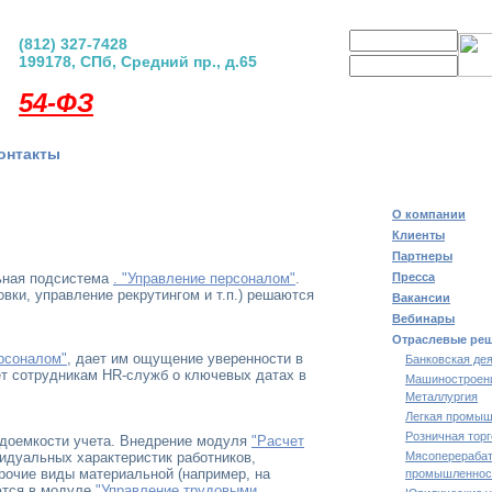
Логин
(812) 327-7428
199178, СПб, Средний пр., д.65
Пароль
регистрация
|
забыли пар
54-ФЗ
онтакты
О компании
Клиенты
Партнеры
ьная подсистема
. "Управление персоналом"
.
Пресса
ки, управление рекрутингом и т.п.) решаются
Вакансии
Вебинары
Отраслевые ре
рсоналом"
, дает им ощущение уверенности в
Банковская де
ет сотрудникам HR-служб о ключевых датах в
Машиностроен
Металлургия
Легкая промыш
Розничная тор
удоемкости учета. Внедрение модуля
"Расчет
видуальных характеристик работников,
Мясоперераба
рочие виды материальной (например, на
промышленнос
ются в модуле
"Управление трудовыми