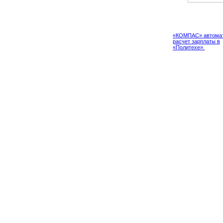
Проект
«КОМПАС» автомат
расчет зарплаты в
«Политехе».