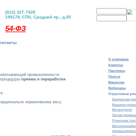
Логин
(812) 327-7428
199178, СПб, Средний пр., д.65
Пароль
регистрация
|
забыли пар
54-ФЗ
онтакты
О компании
Клиенты
Партнеры
рабатывающей промышленности
Пресса
 процедуры
приема и переработки
Вакансии
Вебинары
а.
Отраслевые ре
Банковская де
орционально нормативному весу.
Машиностроен
Металлургия
Легкая промыш
Розничная тор
Мясоперераба
промышленнос