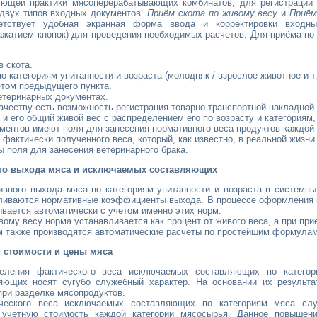
ующей практики мясоперерабатывающих комбинатов, для регистраци
 двух типов входных документов:
Приём скота по живому весу
и
Приём
етствует удобная экранная форма ввода и корректировки входн
ажатием кнопок) для проведения необходимых расчетов. Для приёма п
в скота.
 категориям упитанности и возраста (молодняк / взрослое животное и т.
ётом предыдущего пункта.
етеринарных документах.
качеству есть возможность регистрация товарно-транспортной накладной 
 и его общий живой вес с распределением его по возрасту и категориям,
ментов имеют поля для занесения нормативного веса продуктов каждой 
 фактически полученного веса, который, как известно, в реальной жизни
ы поля для занесения ветеринарного брака.
го выхода мяса и исключаемых составляющих
ивного выхода мяса по категориям упитанности и возраста в системны
вливаются нормативные коэффициенты выхода. В процессе оформления 
ывается автоматически с учетом именно этих норм.
ому весу норма устанавливается как процент от живого веса, а при прие
м также производятся автоматические расчеты по простейшим формулам
 стоимости и цены мяса
еления фактического веса исключаемых составляющих по катего
ющих носят сугубо служебный характер. На основании их результа
при разделке мясопродуктов.
ческого веса исключаемых составляющих по категориям мяса слу
 учетную стоимость каждой категории мясосырья. Данное повышени