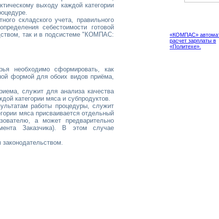
актическому выходу каждой категории
роцедуре.
ного складского учета, правильного
Проект
определения себестоимости готовой
дством, так и в подсистеме "КОМПАС:
«КОМПАС» автомат
расчет зарплаты в
«Политехе».
рья необходимо сформировать, как
нной формой для обоих видов приёма,
риема, служит для анализа качества
дой категории мяса и субпродуктов.
зультатам работы процедуры, служит
егории мяса присваивается отдельный
зователю, а может предварительно
мента Заказчика). В этом случае
 законодательством.