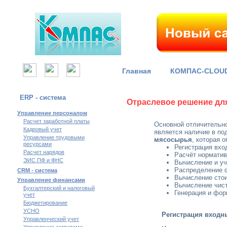
Главная
КОМПАС-CLOU
ERP - система
Отраслевое решение д
Управление персоналом
Расчет заработной платы
Основной отличительн
Кадровый учет
является наличие в п
Управление трудовыми
мясосырья
, которая 
ресурсами
Регистрация вхо
Расчет нарядов
Расчёт норматив
ЭИС ПФ и ФНС
Вычисление и у
Распределение ф
CRM - система
Вычисление сто
Управление финансами
Вычисление чист
Бухгалтерский и налоговый
Генерация и фор
учет
Бюджетирование
УСНО
Регистрация входн
Управленческий учет