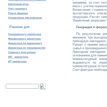
например, за счет тог
Карточная игра
мяса с учетом нормат
Учет горючего
Вычисление стоимости
бухгалтерского списа
Поиск машины
продукции. Расчет себ
Управление диктофоном
Управление затратами"
Решение для
Генерация и форми
По результатам ра
Генерального директора
минимум, три выходных
Финансового директора
приходную накладную и
Директора по маркетингу
Рапорт о приеме мяса
Директора по производству
сырья и произведенног
Приходная накладная,
Главного бухгалтера
основанием для измене
HR - директора
номенклатурный номе
ИТ-директора
выдаваться на экран
номенклатурные остат
Счет-фактура необход
Поиск по сайту: