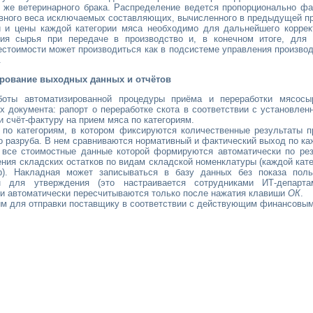
о же ветеринарного брака. Распределение ведется пропорционально ф
ивного веса исключаемых составляющих, вычисленного в предыдущей п
 и цены каждой категории мяса необходимо для дальнейшего коррект
ния сырья при передаче в производство и, в конечном итоге, для 
естоимости может производиться как в подсистеме управления произво
.
рование выходных данных и отчётов
боты автоматизированной процедуры приёма и переработки мясосы
 документа: рапорт о переработке скота в соответствии с установле
 счёт-фактуру на прием мяса по категориям.
 по категориям, в котором фиксируются количественные результаты п
о разруба. В нем сравниваются нормативный и фактический выход по каж
 все стоимостные данные которой формируются автоматически по ре
ния складских остатков по видам складской номенклатуры (каждой кат
р). Накладная может записываться в базу данных без показа поль
 для утверждения (это настраивается сотрудниками ИТ-департа
ки автоматически пересчитываются только после нажатия клавиши
ОК
.
им для отправки поставщику в соответствии с действующим финансовым