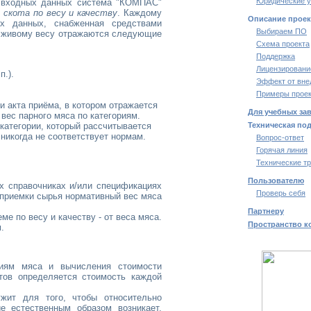
Юридические у
и входных данных система "КОМПАС"
 скота по весу и качеству
. Каждому
Описание проек
ых данных, снабженная средствами
Выбираем ПО
о живому весу отражаются следующие
Схема проекта
Поддержка
Лицензировани
п.).
Эффект от вне
Примеры проек
и акта приёма, в котором отражается
Для учебных за
 вес парного мяса по категориям.
категории, который рассчитывается
Техническая по
 никогда не соответствует нормам.
Вопрос-ответ
Горячая линия
Технические т
Пользователю
х справочниках и/или спецификациях
Проверь себя
приемки сырья нормативный вес мяса
Партнеру
ме по весу и качеству - от веса мяса.
Пространство к
.
риям мяса и вычисления стоимости
тов определяется стоимость каждой
жит для того, чтобы относительно
е естественным образом возникает,