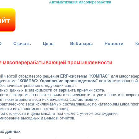
Автоматизация мясопереработки
D
Скачать
Цены
Вебинары
Новости
К
ля мясоперерабатывающей промышленности
ой чертой отраслевого решения
ERP-системы "КОМПАС"
для мясопере
одсистеме
"КОМПАС: Управление производством"
автоматизированной
обеспечивает решение следующих задач:
дных данных в зависимости от варианта приёмки скота.
ного выхода мяса по категориям в зависимости от упитанности и возраст
чёт нормативного веса исключаемых составляющих.
актического веса исключаемых составляющих по категориям мяса проп
имости исключаемых составляющих.
ой стоимости и цены мяса, в том числе с учётом охлаждения.
мирование выходных данных и отчётов.
ых данных