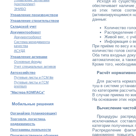
Управление затратами
Исходя из существ
(контроллинг)
обеспечивает наличие
ЭНИБО
из этих типов соотв
(активизирующимися н
Управление производством
данные:
Управление строительством
Складской учет
Количество голо
Распределение по
Документооборот
Живой вес, с уч
Документооборот
Информация о в
Система менеджмента
При приёме по весу и 
качества
количество голов скота
АСУДД
Оба типа входных доку
Управление активами
автоматически, а также
Основные фонды
Кроме того, необходим
Учет специальных активов
Расчёт нормативно
Автохозяйство
Путевые листы и ГСМ lite
Для расчета нормат
Путевые листы и ГСМ
туш в системе устана
premium
по категориям рассчит
"Мастера КОМПАСа"
В случае приема по жив
На основании этих нор
Мобильные решения
Вычисление чистой
Органайзер (планировщик)
Процедуры распред
Торговля, логистика,
исключаемых составля
недвижимость
категории полученных 
Программы лояльности
Распределение факти
равномерно повысить
Производственное общение