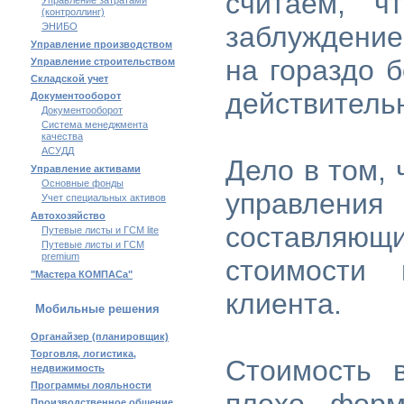
считаем, ч
Управление затратами
(контроллинг)
ЭНИБО
заблуждение
Управление производством
на гораздо б
Управление строительством
Складской учет
действитель
Документооборот
Документооборот
Система менеджмента
качества
АСУДД
Дело в том, 
Управление активами
Основные фонды
управлени
Учет специальных активов
Автохозяйство
составляющи
Путевые листы и ГСМ lite
Путевые листы и ГСМ
premium
стоимости 
"Мастера КОМПАСа"
клиента.
Мобильные решения
Органайзер (планировщик)
Торговля, логистика,
Стоимость 
недвижимость
Программы лояльности
Производственное общение