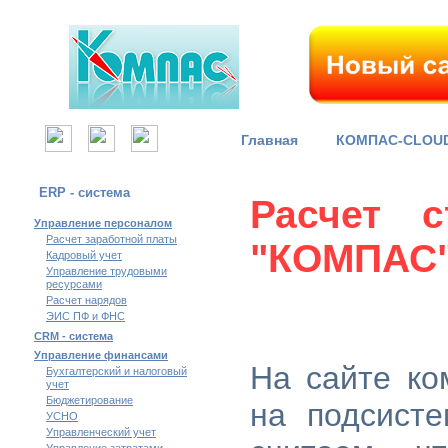
Главная
КОМПАС-CLOU
ERP - система
Расчет с
Управление персоналом
Расчет заработной платы
"КОМПАС
Кадровый учет
Управление трудовыми
ресурсами
Расчет нарядов
ЭИС ПФ и ФНС
CRM - система
Управление финансами
На сайте ко
Бухгалтерский и налоговый
учет
Бюджетирование
на подсист
УСНО
Управленческий учет