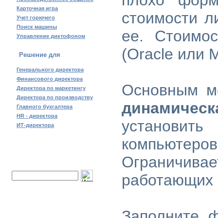
плохо форм
Карточная игра
стоимости л
Учет горючего
Поиск машины
ее. Стоимо
Управление диктофоном
(Oracle или
Решение для
Генерального директора
Финансового директора
Основным ме
Директора по маркетингу
Директора по производству
динамическ
Главного бухгалтера
HR - директора
установит
ИТ-директора
компьютер
Ограничив
Поиск по сайту:
работающих 
Заполните 