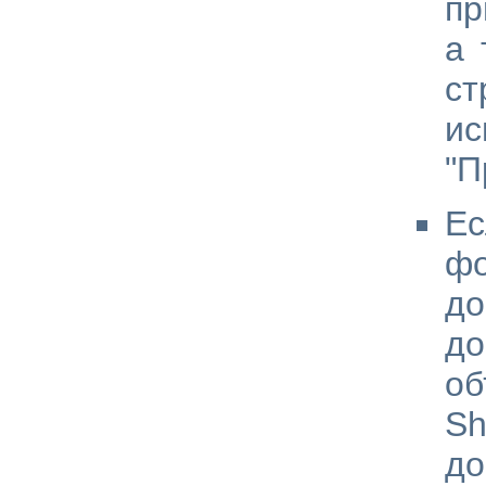
пр
а 
ст
и
"П
Ес
фо
до
до
о
Sh
до