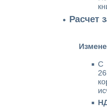
кн
Расчет 
Измене
С 
2
ко
ис
Н