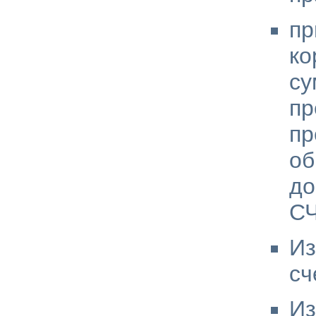
пр
ко
с
п
пр
об
до
СЧ
Из
сч
Из