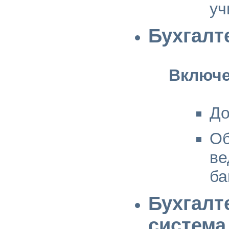
уч
Бухгалт
Включе
До
Об
ве
ба
Бухгалт
система