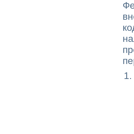
Фе
вн
к
н
пр
пе