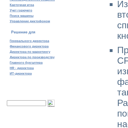
Из
Карточная игра
Учет горючего
вт
Поиск машины
Управление диктофоном
сп
Решение для
кн
Генерального директора
Финансового директора
П
Директора по маркетингу
Директора по производству
C
Главного бухгалтера
из
HR - директора
ИТ-директора
фа
т
Поиск по сайту:
Р
по
на