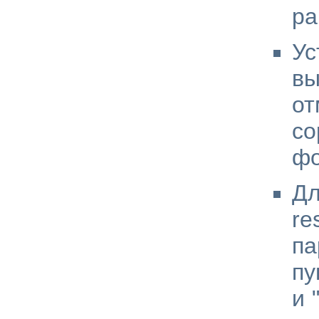
ра
Ус
вы
о
с
ф
Дл
re
па
пу
и 