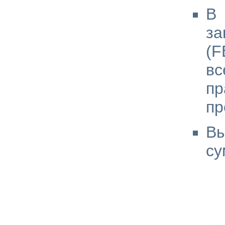
В 
з
(F
вс
п
пр
В
су