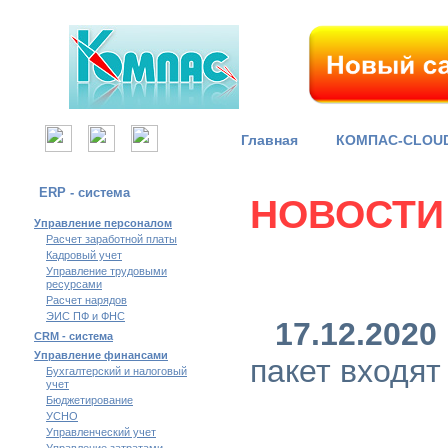
Главная
КОМПАС-CLOU
ERP - система
НОВОСТИ
Управление персоналом
Расчет заработной платы
Кадровый учет
Управление трудовыми
ресурсами
Расчет нарядов
ЭИС ПФ и ФНС
17.12.2020
CRM - система
Управление финансами
пакет входят
Бухгалтерский и налоговый
учет
Бюджетирование
УСНО
Управленческий учет