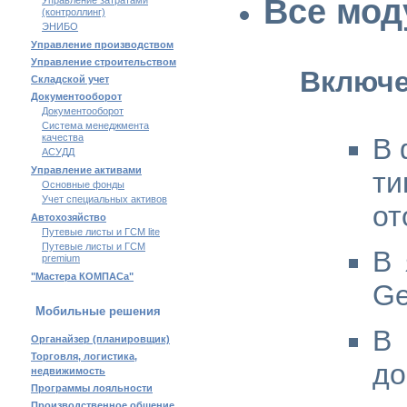
Все мод
Управление затратами
(контроллинг)
ЭНИБО
Управление производством
Управление строительством
Включе
Складской учет
Документооборот
Документооборот
Система менеджмента
качества
В 
АСУДД
Управление активами
т
Основные фонды
Учет специальных активов
от
Автохозяйство
Путевые листы и ГСМ lite
Путевые листы и ГСМ
В 
premium
"Мастера КОМПАСа"
Ge
Мобильные решения
В 
Органайзер (планировщик)
Торговля, логистика,
до
недвижимость
Программы лояльности
Производственное общение