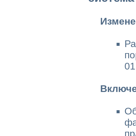
Измене
Ра
по
01
Включе
Об
фа
пр